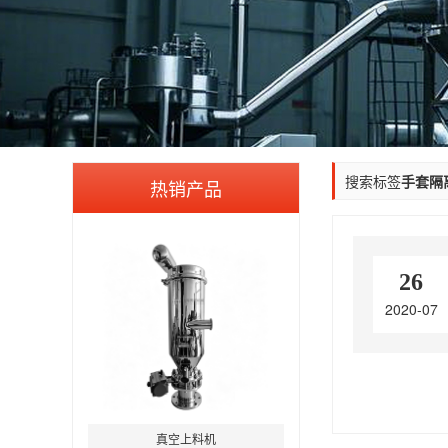
搜索标签
手套隔
热销产品
26
2020-07
真空上料机