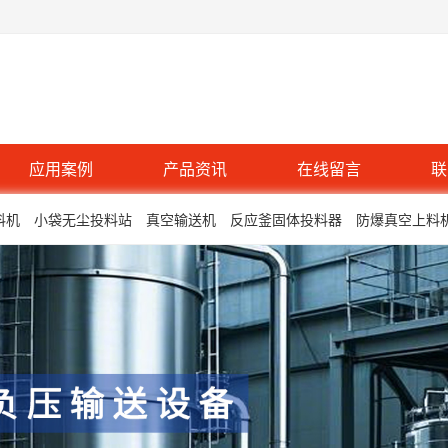
应用案例
产品资讯
在线留言
联
料机
小袋无尘投料站
真空输送机
反应釜固体投料器
防爆真空上料