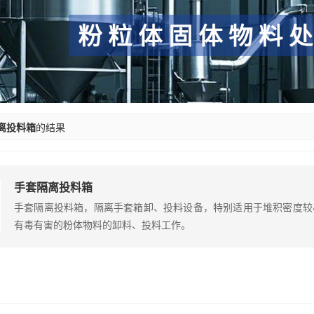
离投料箱
的结果
手套隔离投料箱
手套隔离投料箱，隔离手套箱卸、投料设备，特别适用于堆积密度较
有毒有害的粉体物料的卸料、投料工作。