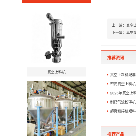
上一篇：
真空
下一篇：
真空
推荐资讯
真空上料机
真空上料机配套
密闭真空上料机
2025年真空
制药气流粉碎机
超微粉碎机喂料
推荐产品