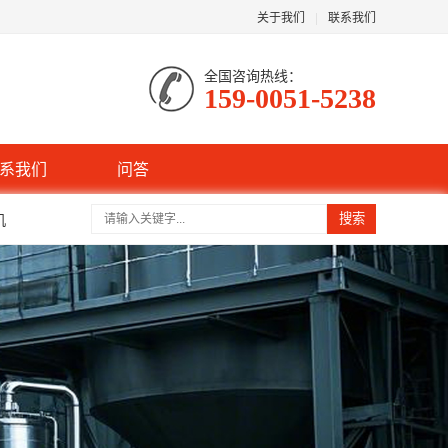
关于我们
|
联系我们
全国咨询热线：
159-0051-5238
系我们
问答
机
搜索