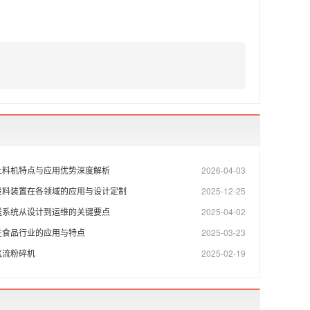
上料机特点与应用优势深度解析
2026-04-03
投料装置在各领域的应用与设计定制
2025-12-25
送系统从设计到运维的关键要点
2025-04-02
在食品行业的应用与特点
2025-03-23
气流粉碎机
2025-02-19