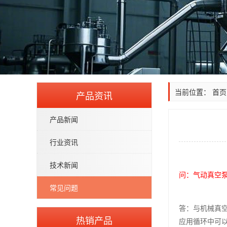
当前位置：
首页
产品资讯
产品新闻
行业资讯
技术新闻
问：
气动真空
常见问题
答：
与机械真
热销产品
应用循环中可