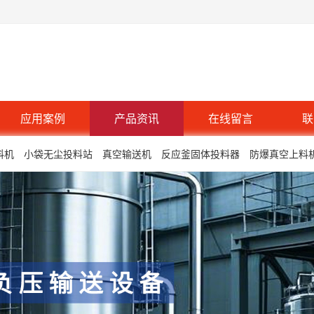
应用案例
产品资讯
在线留言
联
料机
小袋无尘投料站
真空输送机
反应釜固体投料器
防爆真空上料