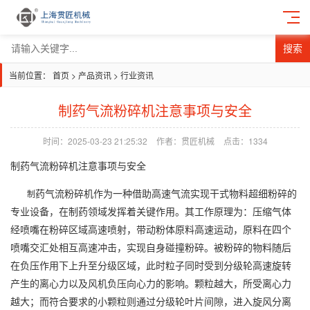
搜索
当前位置：
首页
>
产品资讯
>
行业资讯
制药气流粉碎机注意事项与安全​
时间：2025-03-23 21:25:32
作者：贯匠机械
点击：
1334
制药
气流粉碎机注意事项与安全
药气流粉碎机作为一种借助高速气流实现干式物料超细粉碎的
制
专业设备，在制药领域发挥着关键作用。其工作原理为：压缩气体
经喷嘴在粉碎区域高速喷射，带动粉体原料高速运动，原料在四个
喷嘴交汇处相互高速冲击，实现自身碰撞粉碎。被粉碎的物料随后
在负压作用下上升至分级区域，此时粒子同时受到分级轮高速旋转
产生的离心力以及风机负压向心力的影响。颗粒越大，所受离心力
越大；而符合要求的小颗粒则通过分级轮叶片间隙，进入旋风分离