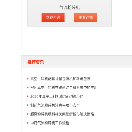
气流粉碎机
立即咨询
查看详情
推荐资讯
真空上料机配套计量包装机加料与包装
密闭真空上料机在锥形混合机系统中的应用
2025年真空上料机市场行情如何？
制药气流粉碎机注意事项与安全​
超微粉碎机喂料相关问题解析与解决策略
中药气流粉碎机工作流程