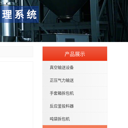
产品展示
真空输送设备
正压气力输送
手套箱拆包机
反应釜投料器
吨袋拆包机