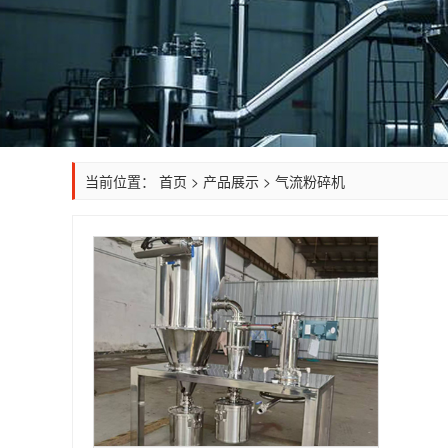
当前位置：
首页
>
产品展示
>
气流粉碎机