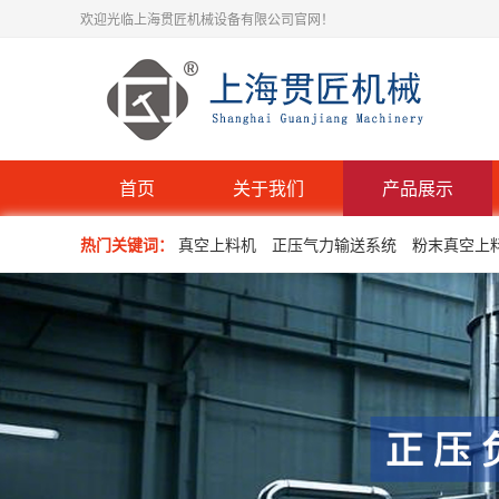
欢迎光临上海贯匠机械设备有限公司官网！
首页
关于我们
产品展示
热门关键词：
真空上料机
正压气力输送系统
粉末真空上