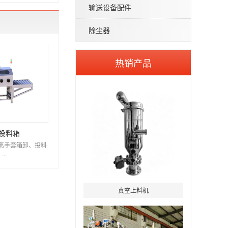
输送设备配件
除尘器
热销产品
投料箱
离手套箱卸、投料
..
真空上料机