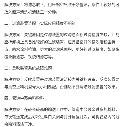
解决方案：将滤芯取下，用压缩空气吹干净整洁，条件
比较好的
可
放入超声清洗机清除三十分钟。
二、过滤装置
选配与实际应用精度不相符
解决方案：
关键原因
是过滤装置的过滤总面积过滤精度欠缺，此刻
应拆卸
换上
具备比较好的过滤装置，应具备
良好
的易吹落粉尘
特
点
、防水涂料抗油、更
大
的过滤总面积、更
好
的过滤精度，如聚脂
覆亚膜滤芯、钛烧结滤芯
等
。
三、反吹装置
系统故障
难题
解决方案：
反吹装置是过滤装置清洁较为关键的设备，反吹装置要
与真空上料机型号大小相匹配，否则达不到清洁过滤装置的效果。
四、管道中残余料
粉料
解决方案：在较长较高的输送工作中、管道中会残余过多的
粉料
，
每次输送完成后可将进料口关闭与打开反复几次，可将管路内的残
余粉料清洁干净。