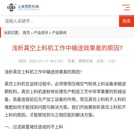
搜索
当前位置：
首页
>
产品资讯
>
产品新闻
浅析真空上料机工作中输送效果差的原因?
时间：2021-01-17 16:17:01
作者：燃新环保
点击：
1727
浅析
真空上料机
工作中输送效果差的原因
?
真空上料机在
运转过程
中，必须使用
压缩
空气
粉体上料设备
来输送
颗粒料。真空上料机是粉体处理生产制造工艺中非常重要的机械设
备，具备连接前后生产加工
设备
的作用，常
见
真空上料机不上料的
难题如何才能
找到
问题
与
解决方案。
我们
开始要剖析真空上料机不
上料的
原因，
才能够找
到与之
相匹配的解决方案
。
一、过滤装置堵住造成的不上料