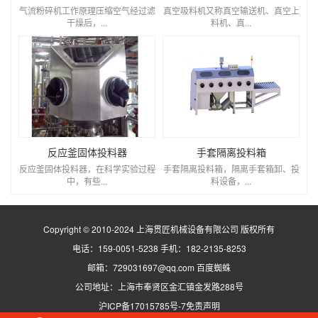
气流粉碎机工作原理压缩空气经过滤
真空吸料机又称真空输送机、真空上
干燥后，...
料机、真...
反应釜固体投料器
手套隔离投料箱
反应釜固体投料器，在科学实验过程
手套隔离投料箱，隔离手套箱卸、投
中，有些...
料设备，...
Copyright © 2010-2024 上海贯匠机械设备有限公司 版权所有
电话：159-0051-5238 手机：182-2135-8253
邮箱：729031697@qq.com
百度蜘蛛
公司地址：上海市奉贤区金汇镇金发路288号
沪ICP备17015785号-7
免责声明