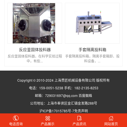
反应釜固体投料器
手套隔离投料箱
反应釜固体投料器，在科学实验过程
手套隔离投料箱，隔离手套箱卸、投
中，有些...
料设备，...
Copyright © 2010-2024 上海贯匠机械设备有限公司 版权所有
电话：159-0051-5238 手机：182-2135-8253
邮箱：729031697@qq.com
百度蜘蛛
公司地址：上海市奉贤区金汇镇金发路288号
沪ICP备17015785号-7
免责声明
真空输送机、无尘投料站、吨袋拆包机、反应釜固体投料器、不锈钢料仓生产厂家
电话咨询
产品展示
产品资讯
网站首页