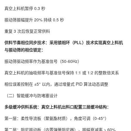
真空上料机暂停 0.3 秒
振动筛振幅提升 20% 持续 0.5 秒
重复 3 次后恢复正常供料
供料节奏相位同步技术：采用锁相环（PLL）技术实现真空上料机
与振动筛的相位锁定：
振动筛驱动频率作为基准信号（50-60Hz）
真空上料机的抽吸频率与基准信号保持 1:1 或 1:2 的整数倍关系
相位误差控制在 ±5° 以内，通过增量式 PID 算法动态调整
（二）智能缓冲与防堵塞设计
多级缓冲供料系统：真空上料机出料口配置三层缓冲结构：
第一层：柔性导流板（聚氨酯材质），角度可调（0-45°）
第二层：阻尼振动板（内置弹簧阻尼器），振幅衰减率 > 60%